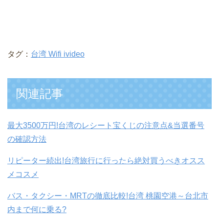
タグ：
台湾 Wifi ivideo
関連記事
最大3500万円!台湾のレシート宝くじの注意点&当選番号
の確認方法
リピーター続出!台湾旅行に行ったら絶対買うべきオスス
メコスメ
バス・タクシー・MRTの徹底比較!台湾 桃園空港～台北市
内まで何に乗る?