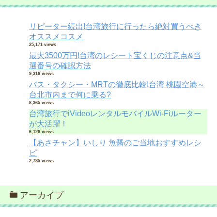
リピーター続出!台湾旅行に行ったら絶対買うべき
オススメコスメ
25,171 views
最大3500万円!台湾のレシート宝くじの注意点&当
選番号の確認方法
9,316 views
バス・タクシー・MRTの徹底比較!台湾 桃園空港～
台北市内まで何に乗る?
8,365 views
台湾旅行でiVideoレンタルモバイルWi-Fiルーター
が大活躍！
6,126 views
【あさチャン】いしり 魚醤のご当地おすすめレシ
ピ
2,785 views
アーカイブ